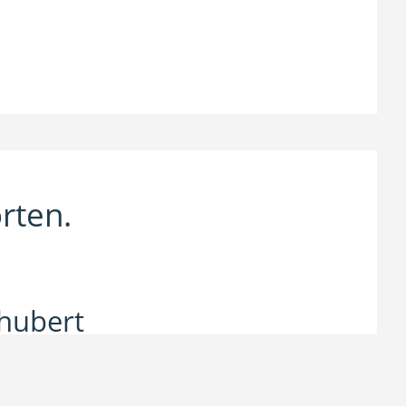
rten.
hubert