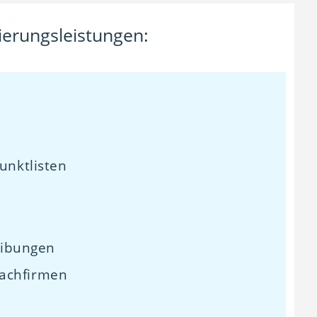
ierungsleistungen:
unktlisten
s
eibungen
Fachfirmen