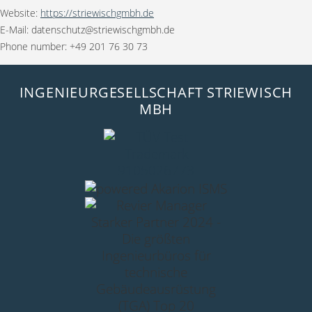
Website:
https://striewischgmbh.de
E-Mail:
datenschutz@
striewischgmbh.de
Phone number: +49 201 76 30 73
INGENIEURGESELLSCHAFT STRIEWISCH
MBH