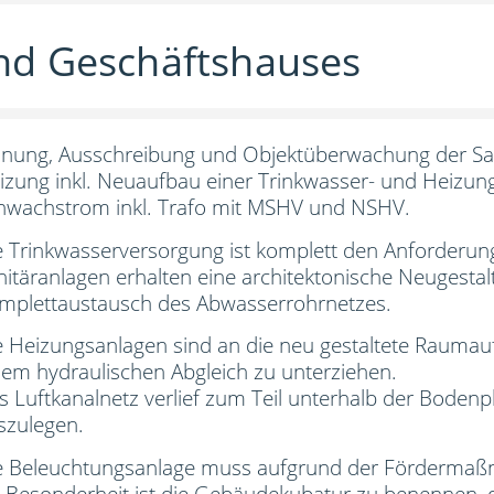
nd Geschäftshauses
anung, Ausschreibung und Objektüberwachung der S
izung inkl. Neuaufbau einer Trinkwasser- und Heizungs
hwachstrom inkl. Trafo mit MSHV und NSHV.
e Trinkwasserversorgung ist komplett den Anforderun
nitäranlagen erhalten eine architektonische Neugest
mplettaustausch des Abwasserrohrnetzes.
e Heizungsanlagen sind an die neu gestaltete Raum
nem hydraulischen Abgleich zu unterziehen.
s Luftkanalnetz verlief zum Teil unterhalb der Bodenp
szulegen.
e Beleuchtungsanlage muss aufgrund der Fördermaßn
s Besonderheit ist die Gebäudekubatur zu benennen, 