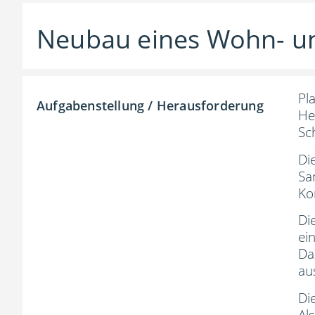
Neubau eines Wohn- u
Pl
Aufgabenstellung / Herausforderung
He
Sc
Di
Sa
Ko
Di
ei
Da
au
Di
Al