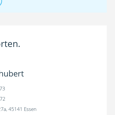
rten.
hubert
 73
072
27a, 45141 Essen