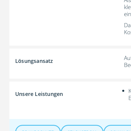
kl
ei
Da
Ko
Au
Lösungsansatz
Be
Unsere Leistungen
E