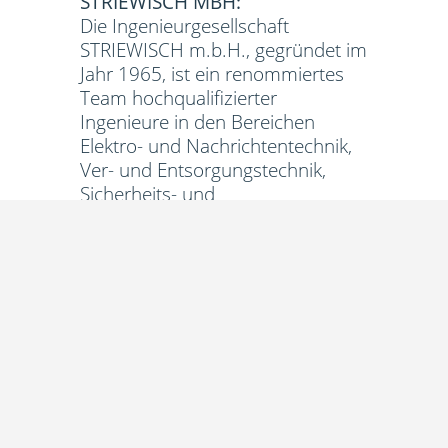
STRIEWISCH MBH:
Die Ingenieurgesellschaft
STRIEWISCH m.b.H., gegründet im
Jahr 1965, ist ein renommiertes
Team hochqualifizierter
Ingenieure in den Bereichen
Elektro- und Nachrichtentechnik,
Ver- und Entsorgungstechnik,
Sicherheits- und
Informationstechnik. Mit 50
Jahren Erfahrung genießen wir
das Vertrauen unserer Kunden
und sind stolz auf die Qualität
unserer Arbeit. Weitere
Informationen finden Sie unter
www.striewischgmbh.de.